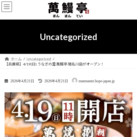
コ
ナ
ン
ビ
テ
ゲ
ン
ー
ツ
シ
へ
ョ
Uncategorized
ス
ン
キ
に
ッ
移
プ
動
ホーム
Uncategorized
【兵庫県】4/19(日) うなぎの里 萬鰻亭 猪名川店がオープン！
最
2026年4月21日
2026年4月21日
manmantei.hope-japan.jp
終
更
新
日
時
: